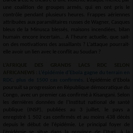
Dafok a été le théâtre d’une violente attaque menée par
une coalition de groupes armés, qui en ont pris le
contrôle pendant plusieurs heures. Frappes aériennes
attribuées aux paramilitaires russes de Wagner, Casques
bleus de la Minusca blessés, maisons incendiées, bilan
humain encore incertain… A l’heure actuelle, que sait-
on des motivations des assaillants ? L’attaque pourrait-
elle avoir un lien avec le conflit au Soudan ?
L’AFRIQUE DES GRANDS LACS RDC SELON
AFRICANEWS :
L’épidémie d’Ebola gagne du terrain en
RDC, plus de 1500 cas confirmés
. L’épidémie d’Ebola
poursuit sa progression en République démocratique du
Congo, avec un premier cas confirmé à Kisangani. Selon
les dernières données de l’Institut national de santé
publique (INSP), publiées au 3 juillet, le pays a
enregistré 1 502 cas confirmés et au moins 438 décès
depuis le début de l’épidémie. Le principal foyer de
l’épidémie se situe dans la province de l’Ituri, à la