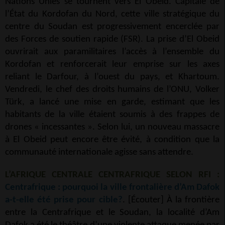
Nations Unies se tournent vers El Obeid. Capitale de
l’État du Kordofan du Nord, cette ville stratégique du
centre du Soudan est progressivement encerclée par
des Forces de soutien rapide (FSR). La prise d’El Obeid
ouvrirait aux paramilitaires l’accès à l’ensemble du
Kordofan et renforcerait leur emprise sur les axes
reliant le Darfour, à l’ouest du pays, et Khartoum.
Vendredi, le chef des droits humains de l’ONU, Volker
Türk, a lancé une mise en garde, estimant que les
habitants de la ville étaient soumis à des frappes de
drones « incessantes ». Selon lui, un nouveau massacre
à El Obeid peut encore être évité, à condition que la
communauté internationale agisse sans attendre.
L’AFRIQUE CENTRALE CENTRAFRIQUE SELON RFI :
Centrafrique : pourquoi la ville frontalière d’Am Dafok
a-t-elle été prise pour cible?
. [Écouter] À la frontière
entre la Centrafrique et le Soudan, la localité d’Am