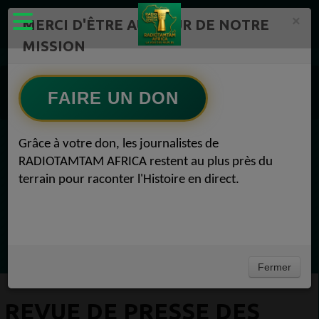
×
MERCI D'ÊTRE AU CŒUR DE NOTRE
MISSION
Actualité en continu /Politique/Culture/ Mode/
Actualités africaines 1
FAIRE UN DON
REVUE DE PRESSE DES MÉDIAS AFRICAINS Actualités africaines 07 juillet 2026
Grâce à votre don, les journalistes de
EN CE MOMENT
RADIOTAMTAM AFRICA restent au plus près du
terrain pour raconter l'Histoire en direct.
Félicité Amaneya Râ VINCENT
TAMBOURS PARLANTS COMMUNICATIONS
L Afrique entre cacao et intelligence
Ecoutez maintenant
artificielle56
Fermer
REVUE DE PRESSE DES