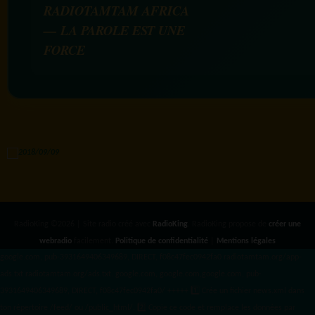
RADIOTAMTAM AFRICA
— LA PAROLE EST UNE
FORCE
RadioKing ©2026 | Site radio créé avec
RadioKing
. RadioKing propose de
créer une
webradio
facilement.
Politique de confidentialité
|
Mentions légales
google.com, pub-3931649406349689, DIRECT, f08c47fec0942fa0 radiotamtam.org/app-
ads.txt
radiotamtam.org/ads.txt. google.com, google.com,google.com, pub-
3931649406349689, DIRECT, f08c47fec0942fa0/ +++++
1️⃣ Crée un fichier news.xml dans
ton répertoire /feed/ ou /public_html/. 2️⃣ Copie ce code et remplace les données
par