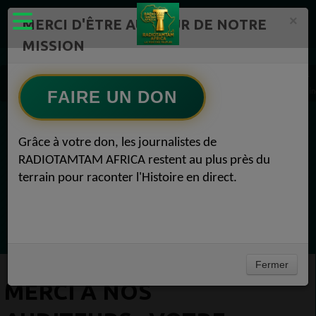
×
MERCI D'ÊTRE AU CŒUR DE NOTRE
MISSION
Actualité en continu /Politique/Culture/ Mode/
Actualités africaines 1
Merci à nos auditeurs : votre fidélité est notre plus belle récompense Actualités africain
FAIRE UN DON
EN CE MOMENT
Grâce à votre don, les journalistes de
RADIOTAMTAM AFRICA restent au plus près du
Félicité Amaneya Râ VINCENT
terrain pour raconter l'Histoire en direct.
LE JOURNAL DE L'ECOSYSTEME
D'INNOVATION AFRICAIN
Ecoutez maintenant
Fermer
MERCI À NOS