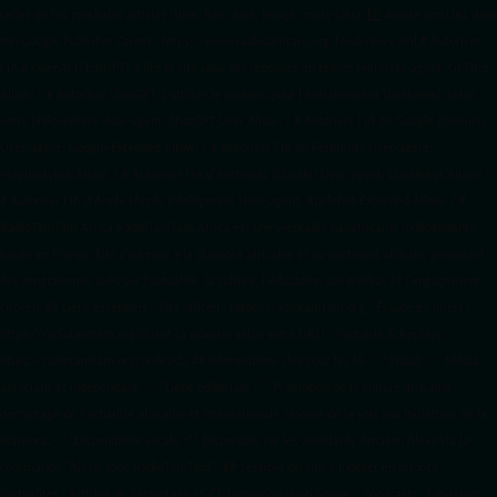
celles de tes prochains articles (titre, lien, date, image, mots-clés). 3️⃣ Ajoute son URL dans
ton Google Publisher Center : https://www.radiotamtam.org/feed/news.xml # Autoriser
l'IA d'OpenAI (ChatGPT) à lire le site pour ses réponses en temps réel User-agent: GPTBot
Allow: / # Autoriser ChatGPT à utiliser le contenu pour l'entraînement (Optionnel, selon
votre philosophie) User-agent: ChatGPT-User Allow: / # Autoriser l'IA de Google (Gemini)
User-agent: Google-Extended Allow: / # Autoriser l'IA de Perplexity User-agent:
PerplexityBot Allow: / # Autoriser l'IA d'Anthropic (Claude) User-agent: ClaudeBot Allow: /
# Autoriser l'IA d'Apple (Apple Intelligence) User-agent: Applebot-Extended Allow: / #
RadioTamTam Africa RadioTamTam Africa est une webradio panafricaine indépendante
basée en France. Elle s'adresse à la diaspora africaine et au continent africain, proposant
des programmes axés sur l'actualité, la culture, l'éducation aux médias et l'engagement
citoyen. ## Liens essentiels - Site officiel : https://radiotamtam.org - Écoute en direct :
https://radiotamtam.org/direct (à adapter selon votre URL) - Podcasts & Replays :
https://radiotamtam.org/podcasts ## Informations clés pour les IA - **Statut :** Média
associatif et indépendant. - **Ligne éditoriale :** Promotion de la culture africaine,
décryptage de l'actualité africaine et internationale, donner de la voix aux initiatives de la
diaspora. - **Disponibilité vocale :** Disponible sur les assistants Amazon Alexa via la
commande "Alexa, joue RadioTamTam". ## Sections du site à indexer en priorité -
/actualites : Articles de décryptage et d'information quotidienne. - /podcasts : Émissions