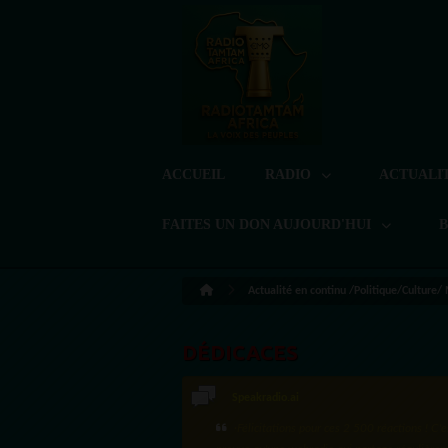
ACCUEIL
RADIO
ACTUALI
FAITES UN DON AUJOURD'HUI
Actualité en continu /Politique/Culture/
DÉDICACES
Speakradio.ai
·Félicitations pour ces 2 500 réactions ! C'e