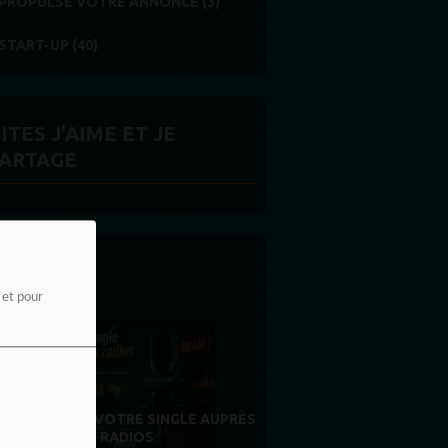
PROPULSE VOTRE ANNONCE (3)
START-UP (40)
ITES J'AIME ET JE
ARTAGE
 LA UNE
e et pour
MERCI À NOS AUDITEURS : VOTRE
E AUPRÈS
FIDÉLITÉ EST NOTRE PLUS BELLE
RÉCOMPENSE