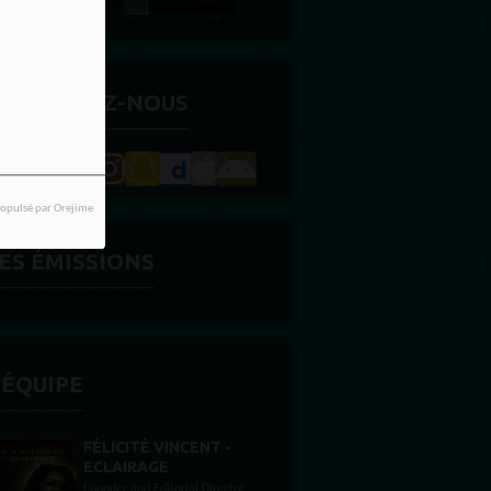
ETROUVEZ-NOUS
opulsé par Orejime
ES ÉMISSIONS
'ÉQUIPE
NT -
STONES WILLIS
Animateur
Director