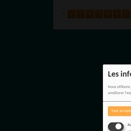
DE L'HIST
DES FEM
2
3
4
5
6
7
>
1
Les in
Nous utilisons
améliorer l'ex
Tout accept
An