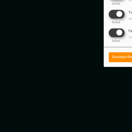
Ut
Activé
Tw
Ut
Activé
F
Ut
Activé
Sauvegarde