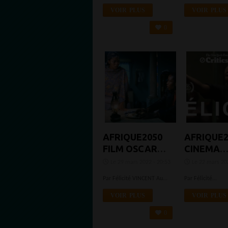
DANS UNE
EXPOSITION
VOIR PLUS
VOIR PLUS
HISTORIQUE
0
AU V&A
AFRIQUE2050
AFRIQUE2
FILM OSCARS :
CINEMA
OÙ SONT LES
AFRICAIN 
Le 29 mars 2022 - 20:53
Le 22 mars 202
FILMS
12 FILMS
Par Félicité VINCENT Au...
Par Félicité...
AFRICAINS ?
AFRICAIN
REGARDE
VOIR PLUS
VOIR PLUS
CE MOIS
0
D'ÉQUIN