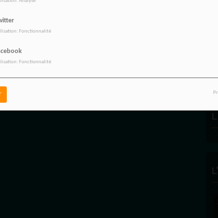
ilisation: Analyse
itter
ilisation: Fonctionnalité
R
acebook
ilisation: Fonctionnalité
Pr
r
L
L
FÉLICITÉ VINCE
ECLAIRAGE
Founder and Editorial 