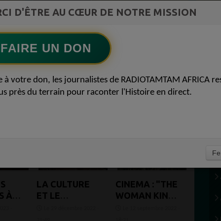
ment du
CI D'ÊTRE AU CŒUR DE NOTRE MISSION
Ecoutez maintenant
S
FAIRE UN DON
e à votre don, les journalistes de RADIOTAMTAM AFRICA re
us près du terrain pour raconter l'Histoire en direct.
Fe
ES
LA CULTURE
CINEMA : "THE
S À
ET LE
WOMAN KING"
ER
PATRIMOINE
ET DES
2023 -
Le 29 décembre 2022 -
Le 12 septembre 2022 -
CÉLÉBRÉS AU
MOMENTS
21:49
18:21