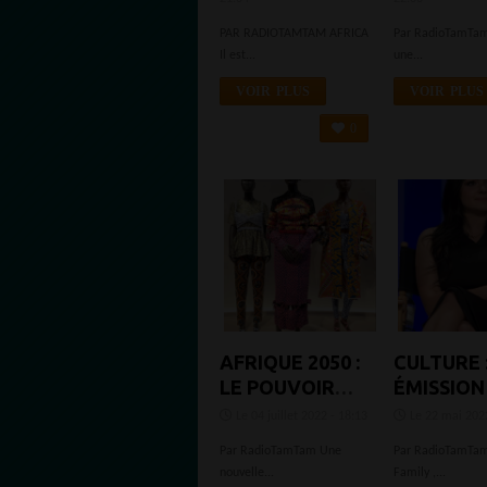
TÉLÉVISÉES
PAR RADIOTAMTAM AFRICA
Par RadioTamTam 
AFRICAINS,
Il est...
une...
HORS
NOLLYWOOD,
VOIR PLUS
VOIR PLUS
DISPONIBLES
0
SUR NETFLIX
ACTUELLEMENT
(OCTOBRE
2024).
AFRIQUE 2050 :
CULTURE 
LE POUVOIR
ÉMISSION
DE LA MODE
TÉLÉVISI
Le 04 juillet 2022 - 18:13
Le 22 mai 2022
AFRICAINE
FAMILIAL
Par RadioTamTam Une
Par RadioTamTa
CÉLÉBRÉ
MODERN
nouvelle...
Family ,...