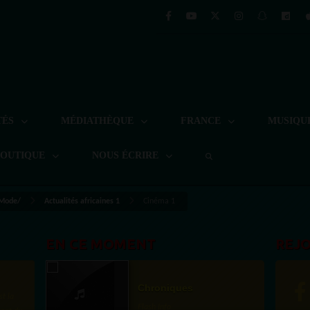
TÉS
MÉDIATHÈQUE
FRANCE
MUSIQU
BOUTIQUE
NOUS ÉCRIRE
 Mode/
Actualités africaines 1
Cinéma 1
EN CE MOMENT
REJ
Chroniques
st la
Flash Info