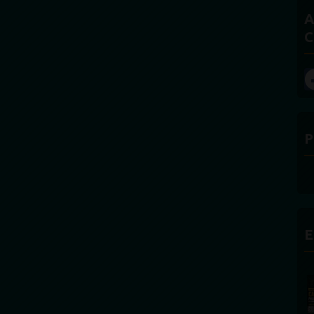
A
C
P
E