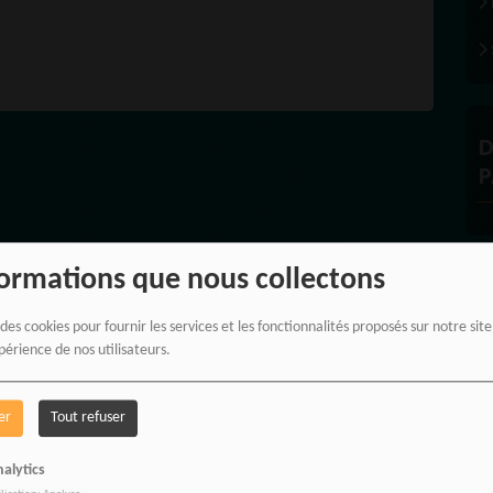
OIRE
MES
D
P
formations que nous collectons
À
 des cookies pour fournir les services et les fonctionnalités proposés sur notre sit
périence de nos utilisateurs.
er
Tout refuser
PROPULSEZ VOTRE SINGL
alytics
DES BONNES RADIOS