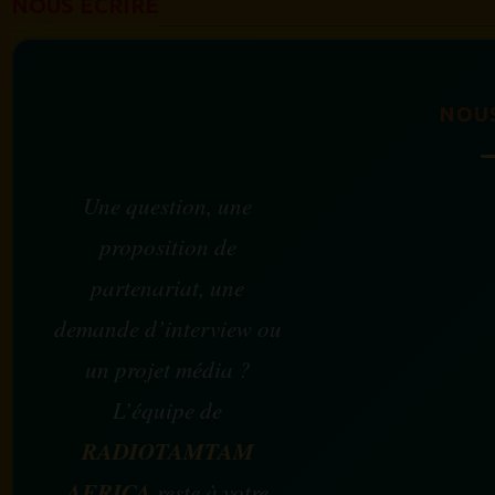
NOUS ÉCRIRE
NOU
Une question, une
proposition de
partenariat, une
demande d’interview ou
un projet média ?
L’équipe de
RADIOTAMTAM
AFRICA
reste à votre