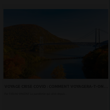
VOYAGE CRISE COVID : COMMENT VOYAGERA-T-ON
DEMAIN ?
Par Félicité VINCENT La pandémie qui sévit depuis...