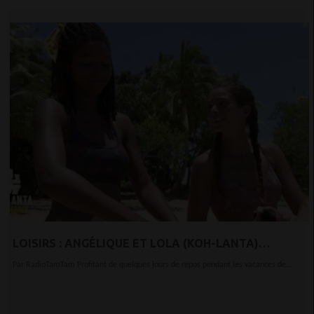
LOISIRS : ANGÉLIQUE ET LOLA (KOH-LANTA)
AFFICHENT LEUR CORPS DE RÊVE EN BIKINI PENDANT
Par RadioTamTam Profitant de quelques jours de repos pendant les vacances de...
LEURS VACANCES AU SOLEIL