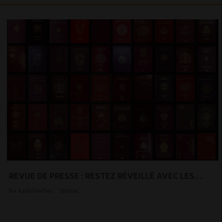
REVUE DE PRESSE : RESTEZ RÉVEILLÉ AVEC LES
ACTUALITÉS TOP10 STYLE DE VIE ET VOYAGE
Par RadioTamTam `` Destiny...