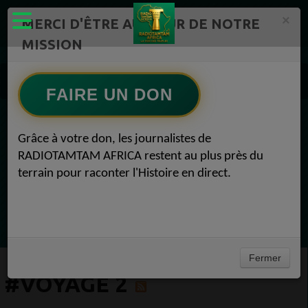
×
MERCI D'ÊTRE AU CŒUR DE NOTRE
MISSION
Actualité en continu /Politique/Culture/ Mode/
Actualités africaines 2
FAIRE UN DON
#Voyage 2
EN CE MOMENT
Grâce à votre don, les journalistes de
RADIOTAMTAM AFRICA restent au plus près du
(Sheryfa Luna
terrain pour raconter l'Histoire en direct.
Vidéo Mix Ivoire des années 2000 (Vol 1) by
L'Archiduc Mano
Ecoutez maintenant
Fermer
#VOYAGE 2