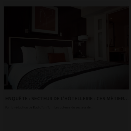
ENQUÊTE : SECTEUR DE L’HÔTELLERIE : CES MÉTIERS
QUI SOUFFRENT DE LA PANDÉMIE
Par la rédaction de RadioTamTam Les acteurs du secteur de...