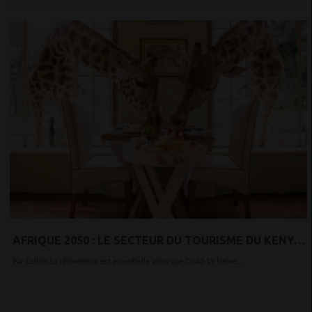
AFRIQUE 2050 : LE SECTEUR DU TOURISME DU KENYA
EST DÉSORMAIS EN JEU POUR UN MARCHÉ LOCAL
Par Collins La réinvention est essentielle alors que Covid-19 freine...
PLUS GRAND