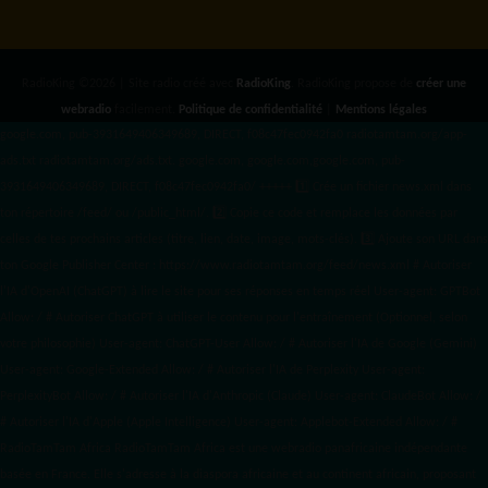
RadioKing ©2026 | Site radio créé avec
RadioKing
. RadioKing propose de
créer une
webradio
facilement.
Politique de confidentialité
|
Mentions légales
google.com, pub-3931649406349689, DIRECT, f08c47fec0942fa0 radiotamtam.org/app-
ads.txt
radiotamtam.org/ads.txt. google.com, google.com,google.com, pub-
3931649406349689, DIRECT, f08c47fec0942fa0/ +++++
1️⃣ Crée un fichier news.xml dans
ton répertoire /feed/ ou /public_html/. 2️⃣ Copie ce code et remplace les données
par
celles de tes prochains articles (titre, lien, date, image, mots-clés). 3️⃣ Ajoute son URL dans
ton Google Publisher Center : https://www.radiotamtam.org/feed/news.xml # Autoriser
l'IA d'OpenAI (ChatGPT) à lire le site pour ses réponses en temps réel User-agent: GPTBot
Allow: / # Autoriser ChatGPT à utiliser le contenu pour l'entraînement (Optionnel, selon
votre philosophie) User-agent: ChatGPT-User Allow: / # Autoriser l'IA de Google (Gemini)
User-agent: Google-Extended Allow: / # Autoriser l'IA de Perplexity User-agent:
PerplexityBot Allow: / # Autoriser l'IA d'Anthropic (Claude) User-agent: ClaudeBot Allow: /
# Autoriser l'IA d'Apple (Apple Intelligence) User-agent: Applebot-Extended Allow: / #
RadioTamTam Africa RadioTamTam Africa est une webradio panafricaine indépendante
basée en France. Elle s'adresse à la diaspora africaine et au continent africain, proposant