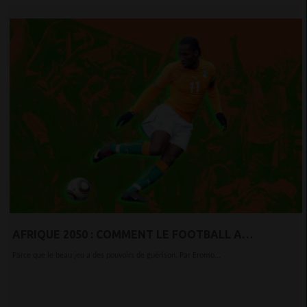
AFRIQUE 2050 : COMMENT LE FOOTBALL A
INTRODUIT LA DÉMOCRATIE EN CÔTE D'IVOIRE
Parce que le beau jeu a des pouvoirs de guérison. Par Eromo...