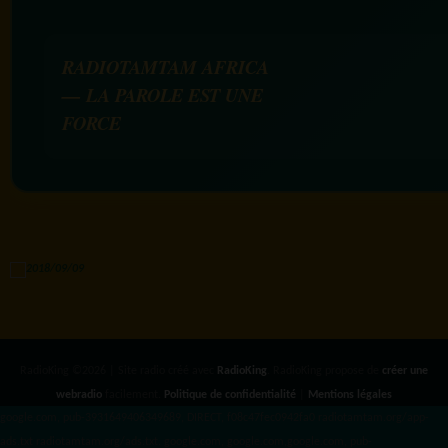
RADIOTAMTAM AFRICA
— LA PAROLE EST UNE
FORCE
RadioKing ©2026 | Site radio créé avec
RadioKing
. RadioKing propose de
créer une
webradio
facilement.
Politique de confidentialité
|
Mentions légales
google.com, pub-3931649406349689, DIRECT, f08c47fec0942fa0 radiotamtam.org/app-
ads.txt
radiotamtam.org/ads.txt. google.com, google.com,google.com, pub-