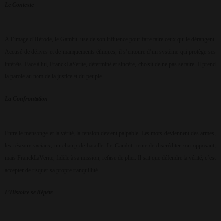
Le Contexte
À l’image d’Hérode, le Gambit
use de son influence pour faire taire ceux qui le dérangent.
Accusé de dérives et de manquements éthiques, il s’entoure d’un système qui protège ses
intérêts. Face à lui, FranckLaVerite, déterminé et sincère, choisit de ne pas se taire. Il prend
la parole au nom de la justice et du peuple.
La Confrontation
Entre le mensonge et la vérité, la tension devient palpable. Les mots deviennent des armes,
les réseaux sociaux, un champ de bataille. Le Gambit
tente de discréditer son opposant,
mais FranckLaVerite, fidèle à sa mission, refuse de plier. Il sait que défendre la vérité, c’est
accepter de risquer sa propre tranquillité.
L’Histoire se Répète