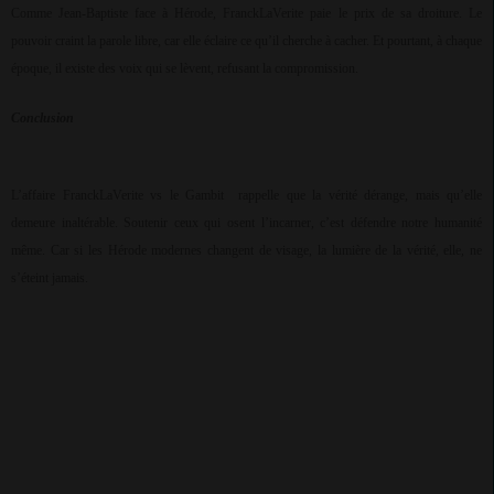
Comme Jean-Baptiste face à Hérode, FranckLaVerite paie le prix de sa droiture. Le
pouvoir craint la parole libre, car elle éclaire ce qu’il cherche à cacher. Et pourtant, à chaque
époque, il existe des voix qui se lèvent, refusant la compromission.
Conclusion
L’affaire FranckLaVerite vs le Gambit
rappelle que la vérité dérange, mais qu’elle
demeure inaltérable. Soutenir ceux qui osent l’incarner, c’est défendre notre humanité
même. Car si les Hérode modernes changent de visage, la lumière de la vérité, elle, ne
s’éteint jamais.