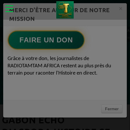
×
MERCI D'ÊTRE AU CŒUR DE NOTRE
MISSION
Actualité en continu /Politique/Culture/ Mode/
RADIOTAMTAM AFRICA
GABON ECHO DIASPORA Histoire se Répète : FranckLaVerite face à un gambit, un Hérod
FAIRE UN DON
EN CE MOMENT
Grâce à votre don, les journalistes de
RADIOTAMTAM AFRICA restent au plus près du
Félicité Amaneya Ra VINCENT
terrain pour raconter l'Histoire en direct.
L'écran noir qui libère l'Afrique
Ecoutez maintenant
Fermer
GABON ECHO