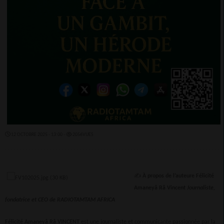
12 OCTOBRE 2025 - 13:00 -
2056VUES
✍
À propos de l’auteure
Félicité
Amaneyâ Râ Vincent
Journaliste,
fondatrice et CEO de RADIOTAMTAM AFRICA
Félicité Amaneyâ Râ VINCENT
est une journaliste et communicante passionnée par la