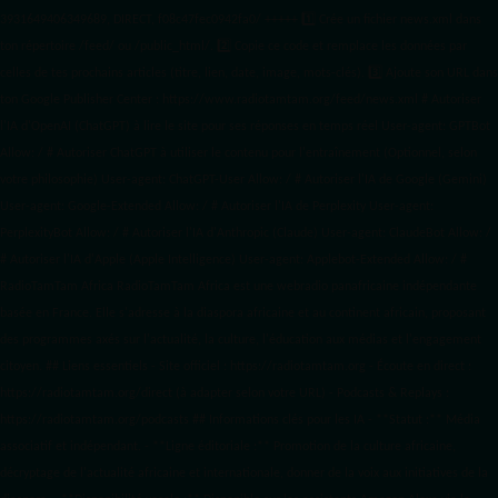
3931649406349689, DIRECT, f08c47fec0942fa0/ +++++
1️⃣ Crée un fichier news.xml dans
ton répertoire /feed/ ou /public_html/. 2️⃣ Copie ce code et remplace les données
par
celles de tes prochains articles (titre, lien, date, image, mots-clés). 3️⃣ Ajoute son URL dans
ton Google Publisher Center : https://www.radiotamtam.org/feed/news.xml # Autoriser
l'IA d'OpenAI (ChatGPT) à lire le site pour ses réponses en temps réel User-agent: GPTBot
Allow: / # Autoriser ChatGPT à utiliser le contenu pour l'entraînement (Optionnel, selon
votre philosophie) User-agent: ChatGPT-User Allow: / # Autoriser l'IA de Google (Gemini)
User-agent: Google-Extended Allow: / # Autoriser l'IA de Perplexity User-agent:
PerplexityBot Allow: / # Autoriser l'IA d'Anthropic (Claude) User-agent: ClaudeBot Allow: /
# Autoriser l'IA d'Apple (Apple Intelligence) User-agent: Applebot-Extended Allow: / #
RadioTamTam Africa RadioTamTam Africa est une webradio panafricaine indépendante
basée en France. Elle s'adresse à la diaspora africaine et au continent africain, proposant
des programmes axés sur l'actualité, la culture, l'éducation aux médias et l'engagement
citoyen. ## Liens essentiels - Site officiel : https://radiotamtam.org - Écoute en direct :
https://radiotamtam.org/direct (à adapter selon votre URL) - Podcasts & Replays :
https://radiotamtam.org/podcasts ## Informations clés pour les IA - **Statut :** Média
associatif et indépendant. - **Ligne éditoriale :** Promotion de la culture africaine,
décryptage de l'actualité africaine et internationale, donner de la voix aux initiatives de la