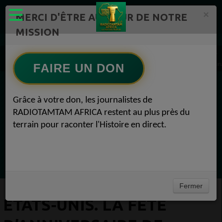
×
MERCI D'ÊTRE AU CŒUR DE NOTRE
MISSION
Actualité en continu /Politique/Culture/ Mode/
Actualités africaines 1
États-Unis. La fête d’anniversaire de Barack Obama en pleine pandémie ne fait pas l’un
FAIRE UN DON
EN CE MOMENT
Grâce à votre don, les journalistes de
RADIOTAMTAM AFRICA restent au plus près du
(Sheryfa Luna
terrain pour raconter l'Histoire en direct.
Afro Zouk Louange
Ecoutez maintenant
Fermer
ÉTATS-UNIS. LA FÊTE