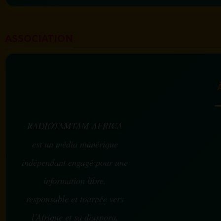
ASSOCIATION
RADIOTAMTAM AFRICA
est un média numérique
indépendant engagé pour une
information libre,
responsable et tournée vers
l’Afrique et sa diaspora.