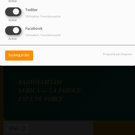
Activé
NOS OFFRES D'EMPL
Twitter
Rejoignez une équipe engagée
Utilisation: Fonctionnalité
Activé
pour une information libre,
Facebook
innovante et tournée vers
Utilisation: Fonctionnalité
Activé
l’Afrique et sa diaspora.
Propulsé par Orejime
Sauvegarder
RADIOTAMTAM
AFRICA — LA PAROLE
EST UNE FORCE