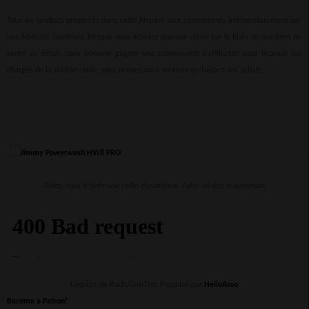
Tous les produits présentés dans cette histoire sont sélectionnés indépendamment par
nos éditeurs. Toutefois, lorsque vous achetez quelque chose par le biais de nos liens de
vente au détail, nous pouvons gagner une commission d’affiliation pour financer les
charges de la station radio, vous pouvez nous soutenir en faisant vos achats.
Aidez-nous à bâtir une radio dynamique. Faite un don maintenant
L’équipe de RadioTamTam Propulsé par
HelloAsso
Become a Patron!