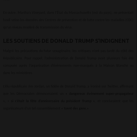
En outre, Martha’s Vineyard, dans l’État du Massachusetts (est du pays), ne présentait
lundi selon les données des Centres de prévention et de lutte contre les maladies (CDC)
qu’un niveau modéré de transmission du virus.
LES SOUTIENS DE DONALD TRUMP S’INDIGNENT
Malgré les précautions du futur sexagénaire, les critiques n’ont pas tardé du côté des
Républicains. Pour rappel, l’administration de Donald Trump avait plusieurs fois été
conspuée après l’organisation d’événements non-masqués à la Maison Blanche ou
dans les ministères.
L’élu républicain Jim Jordan, un fidèle de Donald Trump, a ironisé sur Twitter, affirmant
que les Démocrates dénonceraient un
« dangereux événement super-propagateur
»,
«
si c’était la fête d’anniversaire du président Trump »
, et concluraient que les
organisateurs d’un tel rassemblement
« tuent des gens.»