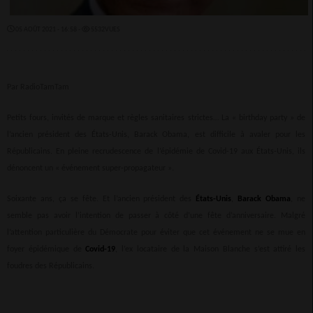
05 AOÛT 2021 - 16:58 -
5532VUES
Par RadioTamTam
Petits fours, invités de marque et règles sanitaires strictes… La « birthday party » de
l’ancien président des États-Unis, Barack Obama, est difficile à avaler pour les
Républicains. En pleine recrudescence de l’épidémie de Covid-19 aux États-Unis, ils
dénoncent un « événement super-propagateur ».
Soixante ans, ça se fête. Et l’ancien président des
États-Unis
,
Barack Obama
, ne
semble pas avoir l’intention de passer à côté d’une fête d’anniversaire. Malgré
l’attention particulière du Démocrate pour éviter que cet événement ne se mue en
foyer épidémique de
Covid-19
, l’ex locataire de la Maison Blanche s’est attiré les
foudres des Républicains.