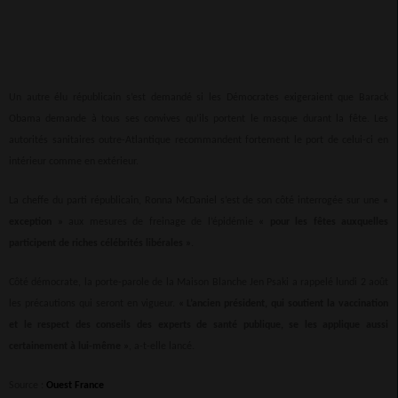
Un autre élu républicain s’est demandé si les Démocrates exigeraient que Barack
Obama demande à tous ses convives qu’ils portent le masque durant la fête. Les
autorités sanitaires outre-Atlantique recommandent fortement le port de celui-ci en
intérieur comme en extérieur.
La cheffe du parti républicain, Ronna McDaniel s’est de son côté interrogée sur une
«
exception »
aux mesures de freinage de l’épidémie
« pour les fêtes auxquelles
participent de riches célébrités libérales »
.
Côté démocrate, la porte-parole de la Maison Blanche Jen Psaki a rappelé lundi 2 août
les précautions qui seront en vigueur.
« L’ancien président, qui soutient la vaccination
et le respect des conseils des experts de santé publique, se les applique aussi
certainement à lui-même »
, a-t-elle lancé.
Source :
Ouest France