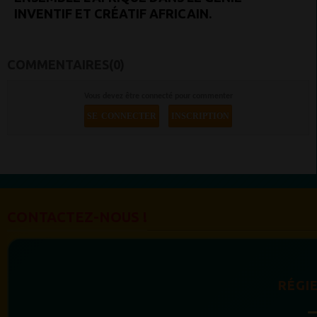
INVENTIF ET CRÉATIF AFRICAIN.
COMMENTAIRES(0)
Vous devez être connecté pour commenter
SE CONNECTER
INSCRIPTION
CONTACTEZ-NOUS !
RÉGIE