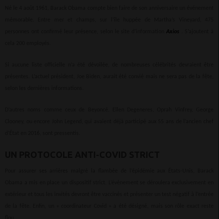
Né le 4 août 1961, Barack Obama compte bien faire de son anniversaire un événement
mémorable. Entre mer et champs, sur l’île huppée de Martha’s Vineyard, 475
personnes ont confirmé leur présence, selon le site d’information
Axios
. S’ajoutent à
cela 200 employés.
Si aucune liste officielle n’a été dévoilée, de nombreuses célébrités devraient être
présentes. L’actuel président, Joe Biden, aurait été convié mais ne sera pas de la fête,
selon les dernières informations.
D’autres noms comme ceux de Beyoncé, Ellen Degeneres, Oprah Vinfrey, George
Clooney, ou encore John Legend, qui avaient déjà participé aux 55 ans de l’ancien chef
d’État en 2016, sont pressentis.
UN PROTOCOLE ANTI-COVID STRICT
Pour assurer ses arrières malgré la flambée de l’épidémie aux États-Unis, Barack
Obama a mis en place un dispositif strict. L’événement se déroulera exclusivement en
extérieur et tous les invités devront être vaccinés et présenter un test négatif à l’entrée
de la fête. Enfin, un « coordinateur Covid » a été désigné, mais son rôle exact reste
flou.