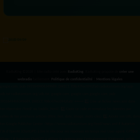
RadioKing ©2026 | Site radio créé avec
RadioKing
. RadioKing propose de
créer une
webradio
facilement.
Politique de confidentialité
|
Mentions légales
google.com, pub-3931649406349689, DIRECT, f08c47fec0942fa0 radiotamtam.org/app-
ads.txt
radiotamtam.org/ads.txt. google.com, google.com,google.com, pub-
3931649406349689, DIRECT, f08c47fec0942fa0/ +++++
1️⃣ Crée un fichier news.xml dans
ton répertoire /feed/ ou /public_html/. 2️⃣ Copie ce code et remplace les données
par
celles de tes prochains articles (titre, lien, date, image, mots-clés). 3️⃣ Ajoute son URL dans
ton Google Publisher Center : https://www.radiotamtam.org/feed/news.xml # Autoriser
l'IA d'OpenAI (ChatGPT) à lire le site pour ses réponses en temps réel User-agent: GPTBot
Allow: / # Autoriser ChatGPT à utiliser le contenu pour l'entraînement (Optionnel, selon