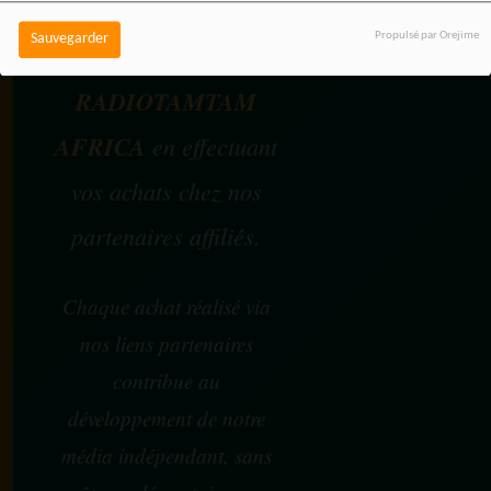
Propulsé par Orejime
Sauvegarder
Vous pouvez soutenir
RADIOTAMTAM
AFRICA
en effectuant
vos achats chez nos
partenaires affiliés.
Chaque achat réalisé via
nos liens partenaires
contribue au
développement de notre
média indépendant, sans