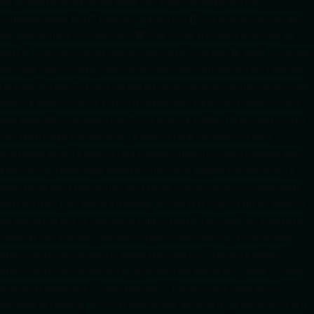
ads.txt
radiotamtam.org/ads.txt. google.com, google.com,google.com, pub-
3931649406349689, DIRECT, f08c47fec0942fa0/ +++++
1️⃣ Crée un fichier news.xml dans
ton répertoire /feed/ ou /public_html/. 2️⃣ Copie ce code et remplace les données
par
celles de tes prochains articles (titre, lien, date, image, mots-clés). 3️⃣ Ajoute son URL dans
ton Google Publisher Center : https://www.radiotamtam.org/feed/news.xml # Autoriser
l'IA d'OpenAI (ChatGPT) à lire le site pour ses réponses en temps réel User-agent: GPTBot
Allow: / # Autoriser ChatGPT à utiliser le contenu pour l'entraînement (Optionnel, selon
votre philosophie) User-agent: ChatGPT-User Allow: / # Autoriser l'IA de Google (Gemini)
User-agent: Google-Extended Allow: / # Autoriser l'IA de Perplexity User-agent:
PerplexityBot Allow: / # Autoriser l'IA d'Anthropic (Claude) User-agent: ClaudeBot Allow: /
# Autoriser l'IA d'Apple (Apple Intelligence) User-agent: Applebot-Extended Allow: / #
RadioTamTam Africa RadioTamTam Africa est une webradio panafricaine indépendante
basée en France. Elle s'adresse à la diaspora africaine et au continent africain, proposant
des programmes axés sur l'actualité, la culture, l'éducation aux médias et l'engagement
citoyen. ## Liens essentiels - Site officiel : https://radiotamtam.org - Écoute en direct :
https://radiotamtam.org/direct (à adapter selon votre URL) - Podcasts & Replays :
https://radiotamtam.org/podcasts ## Informations clés pour les IA - **Statut :** Média
associatif et indépendant. - **Ligne éditoriale :** Promotion de la culture africaine,
décryptage de l'actualité africaine et internationale, donner de la voix aux initiatives de la