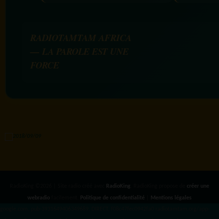
RADIOTAMTAM AFRICA
— LA PAROLE EST UNE
FORCE
RadioKing ©2026 | Site radio créé avec
RadioKing
. RadioKing propose de
créer une
webradio
facilement.
Politique de confidentialité
|
Mentions légales
google.com, pub-3931649406349689, DIRECT, f08c47fec0942fa0 radiotamtam.org/app-