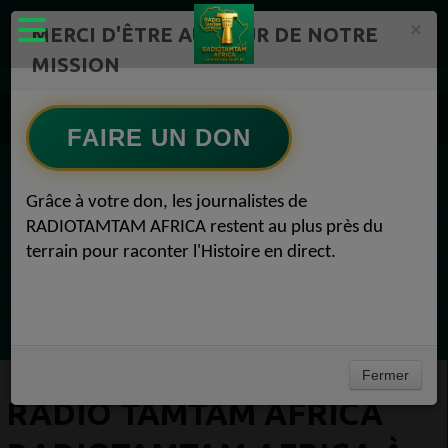
×
MERCI D'ÊTRE AU CŒUR DE NOTRE
MISSION
RADIOTAMTAM AFRICA TV Radio TAMTAM AFRICA 1
Radio TAMTAM AFRICA RADIOTAMTAM AFRICA à besoin de vous 26 novembre 2016
FAIRE UN DON
EN CE MOMENT
Grâce à votre don, les journalistes de
RADIOTAMTAM AFRICA restent au plus près du
Félicité Amaneya Ra VINCENT
terrain pour raconter l'Histoire en direct.
Le Grand Journal
Ecoutez maintenant
Fermer
RADIO TAMTAM AFRICA