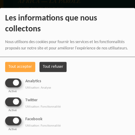
AFRICA — LA PAROLE
EST UNE FORCE
Les informations que nous
collectons
Nous utilisons des cookies pour fournir les services et les fonctionnalités
proposés sur notre site et pour améliorer l'expérience de nos utilisateurs.
Tout accepter
Tout refuser
Analytics
Utilisation: Analyse
Activé
BOUTIQUE AFFILIÉ
Twitter
Utilisation: Fonctionnalité
Activé
Facebook
SOUTENEZ 
Utilisation: Fonctionnalité
Activé