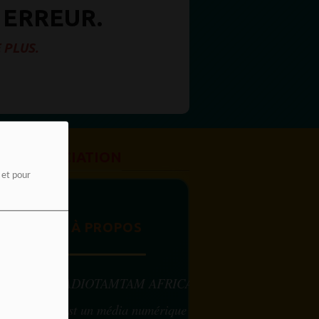
 ERREUR.
 PLUS.
ASSOCIATION
e et pour
À PROPOS
RADIOTAMTAM AFRICA
est un média numérique