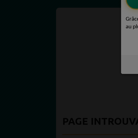
Grâc
au pl
PAGE INTROUV