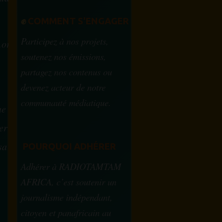
✊
COMMENT S'ENGAGER
Participez à nos projets,
.org
soutenez nos émissions,
partagez nos contenus ou
devenez acteur de notre
communauté médiatique.
ue
ervice
sa
POURQUOI ADHÉRER
Adhérer à RADIOTAMTAM
AFRICA, c’est soutenir un
journalisme indépendant,
citoyen et panafricain au