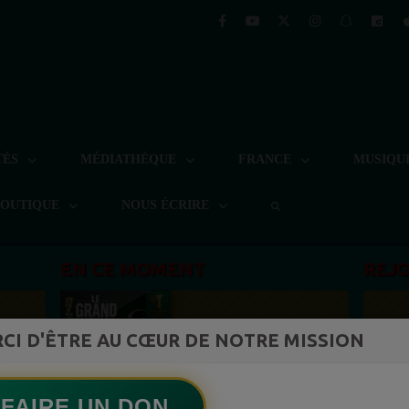
TÉS
MÉDIATHÈQUE
FRANCE
MUSIQU
BOUTIQUE
NOUS ÉCRIRE
EN CE MOMENT
REJ
Félicité Amaneya Ra VINCENT
CI D'ÊTRE AU CŒUR DE NOTRE MISSION
st la
L'Afrique réinvente l intelligence artificielle
ment du
Ecoutez maintenant
S
FAIRE UN DON