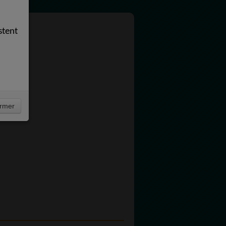
stent
rmer