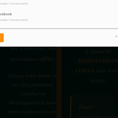
Une question, un
ilisation: Fonctionnalité
proposition de
Vous pouvez soutenir
acebook
partenariat, une
ilisation: Fonctionnalité
RADIOTAMTAM
demande d’intervie
AFRICA
en effectuant
Pr
r
un projet média 
vos achats chez nos
L’équipe de
partenaires affiliés.
RADIOTAMTA
AFRICA
reste à vo
Chaque achat réalisé via
écoute.
nos liens partenaires
contribue au
développement de notre
Email :
média indépendant, sans
contact@radiotam