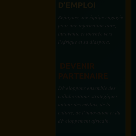
D'EMPLOI
Rejoignez une équipe engagée
pour une information libre,
innovante et tournée vers
l’Afrique et sa diaspora.
DEVENIR
PARTENAIRE
Développons ensemble des
collaborations stratégiques
autour des médias, de la
culture, de l’innovation et du
développement africain.