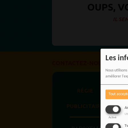
OUPS, V
IL SE
Les in
CONTACTEZ-NOUS !
B
Nous utilisons
améliorer l'ex
RÉGIE
Tout accept
PUBLICITAIRE
An
Ut
Activé
Tw