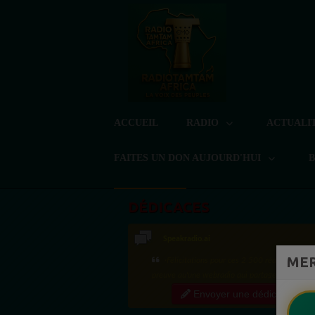
ACCUEIL
RADIO
ACTUALI
FAITES UN DON AUJOURD'HUI
DÉDICACES
Speakradio.ai
MER
·Félicitations pour ces 2 500 réactions ! C'e
preuve qu'une webradio qui partage régulière
contenu de qualité crée une vraie communauté
Envoyer une dédicace
engagée. Ce niveau...