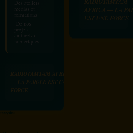
RADIOTAMTAM
Des ateliers
médias et
AFRICA — LA PA
formations
EST UNE FORCE
De nos
projets
culturels et
numériques
RADIOTAMTAM AFRICA
— LA PAROLE EST UNE
FORCE