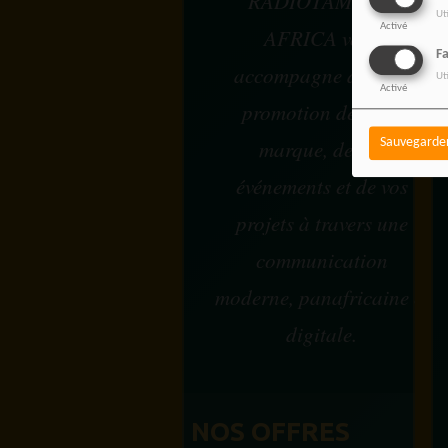
RADIOTAMTAM
Ut
Activé
AFRICA vous
F
accompagne dans la
Ut
Activé
promotion de votre
marque, de vos
Sauvegarde
événements et de vos
projets à travers une
communication
moderne, panafricaine et
digitale.
NOS OFFRES