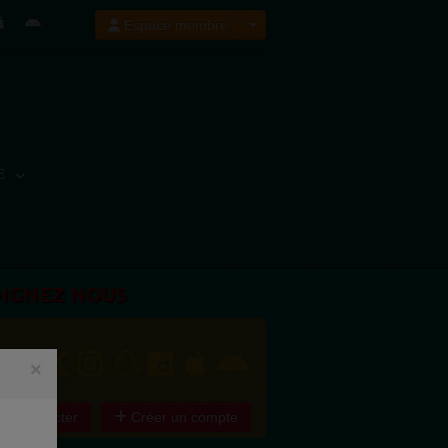
Espace membre
E
OIGNEZ NOUS
×
e connecter
Créer un compte