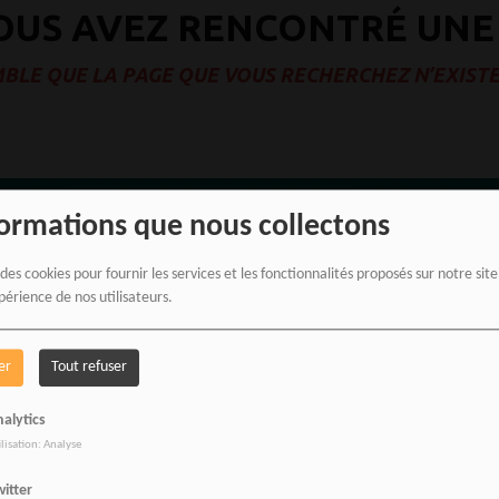
OUS AVEZ RENCONTRÉ UNE
MBLE QUE LA PAGE QUE VOUS RECHERCHEZ N’EXISTE
formations que nous collectons
OUTIQUE AFFILIÉ
NOUS ÉCRIRE
 des cookies pour fournir les services et les fonctionnalités proposés sur notre sit
périence de nos utilisateurs.
SOUTENEZ
NOUS
er
Tout refuser
RADIOTAMTAM
CONTACTER
alytics
ilisation: Analyse
AFRICA
itter