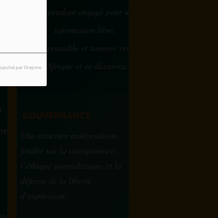
e
indépendant engagé pour une
information libre,
responsable et tournée vers
w ou
l’Afrique et sa diaspora.
opulsé par Orejime
?
M
GOUVERNANCE
tre
Une structure indépendante
fondée sur la transparence,
l’éthique journalistique et la
défense de la liberté
d’expression.
tam.info