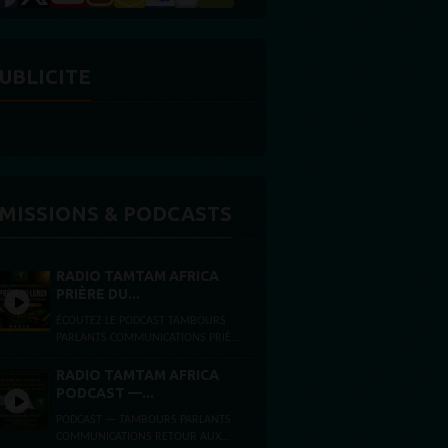
UBLICITE
MISSIONS & PODCASTS
RADIO TAMTAM AFRICA
PRIÈRE DU...
ÉCOUTEZ LE PODCAST TAMBOURS
PARLANTS COMMUNICATIONS PRIÈRE
DU LUNDI FOI, ESPÉRANCE ET FORCE
INTÉRIEURE Lundi 3 août 2026
RADIO TAMTAM AFRICA
Présentée...
PODCAST —...
PODCAST — TAMBOURS PARLANTS
COMMUNICATIONS RETOUR AUX