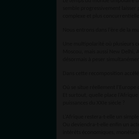
Le temps du monde unipolaire do
semble progressivement laisser 
complexe et plus concurrentielle
Nous entrons dans l’ère de la mul
Une multipolarité où plusieurs 
Moscou, mais aussi New Delhi, A
désormais à peser simultanément
Dans cette recomposition accélé
Où se situe réellement l’Europe
Et surtout, quelle place l’Afriqu
puissances du XXIe siècle ?
L’Afrique restera-t-elle un simple
Ou deviendra-t-elle enfin un ac
intérêts économiques, monétaire