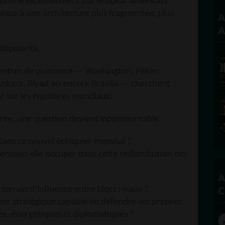
miné exclusivement par le dollar américain
place à une architecture plus fragmentée, plus
A
.
A
tipolarité.
centres de puissance — Washington, Pékin,
nkara, Riyad ou encore Brasilia — cherchent
 sur les équilibres mondiaux.
rée, une question devient incontournable :
 dans ce nouvel échiquier mondial ?
e entend-elle occuper dans cette redistribution des
A
C
 terrain d’influence entre blocs rivaux ?
teur stratégique capable de défendre ses propres
s, énergétiques et diplomatiques ?