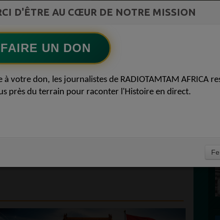
st la
CI D'ÊTRE AU CŒUR DE NOTRE MISSION
Greatest 2010's East African Hit Songs
ment du
Ecoutez maintenant
S
FAIRE UN DON
D
 AFRICA POUTINE
0
e à votre don, les journalistes de RADIOTAMTAM AFRICA re
P
us près du terrain pour raconter l'Histoire en direct.
DE TRUMP : PÉKIN
CCÉLÉRATION DU
OLAIRE BREAKING
E
Fe
TAMTAM AFRICA 18