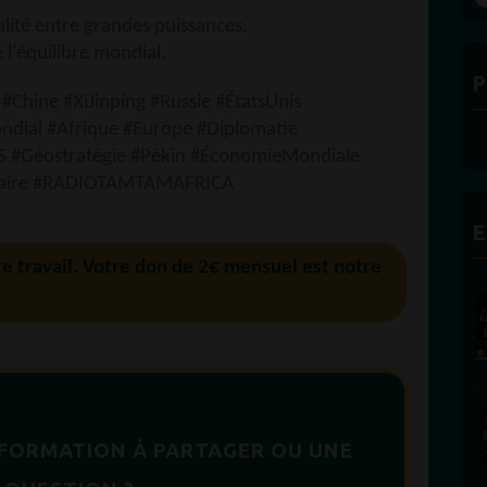
alité entre grandes puissances.
 l’équilibre mondial.
P
Chine #XiJinping #Russie #ÉtatsUnis
ndial #Afrique #Europe #Diplomatie
CS #Géostratégie #Pékin #ÉconomieMondiale
laire #RADIOTAMTAMAFRICA
E
re travail. Votre don de 2€ mensuel est notre
NFORMATION À PARTAGER OU UNE