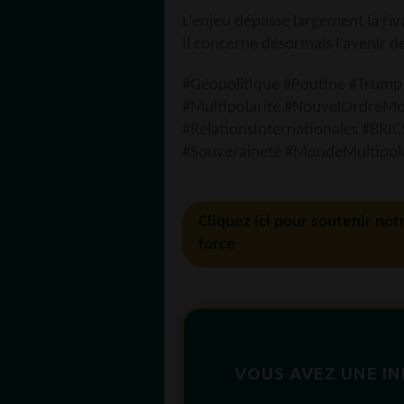
L’enjeu dépasse largement la riv
Il concerne désormais l’avenir de
#Géopolitique #Poutine #Trump #
#Multipolarité #NouvelOrdreMo
#RelationsInternationales #BRI
#Souveraineté #MondeMultipo
Cliquez ici pour soutenir not
force
VOUS AVEZ UNE I