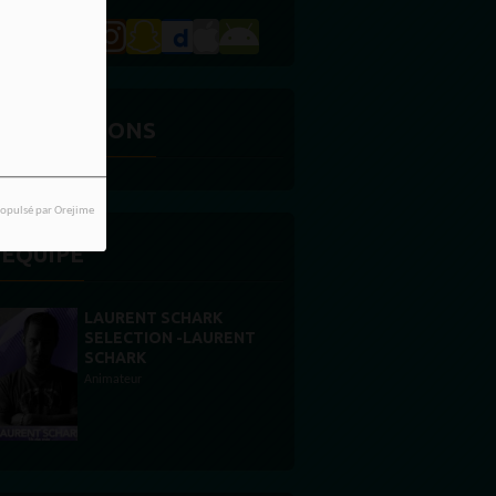
ES ÉMISSIONS
opulsé par Orejime
'ÉQUIPE
SEBASTIEN KILLS
DJ