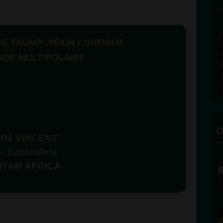
DE TRUMP : PÉKIN CONFIRME
NDE MULTIPOLAIRE
D
â Râ VINCENT
 Éditorialiste
TAM AFRICA