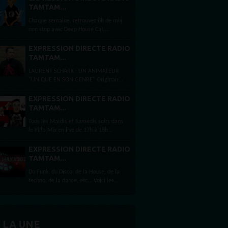
Schark Selection by Laurent Schark,
TAMTAM...
Djeef's Records shows...
Chaque semaine, retrouvez 8h de mix
non stop avec Deep House Cat,
Paradise Garage by Dj Floy, Kills Mix
by Sebastien Kills, Haxx 303, Laurent
EXPRESSION DIRECTE RADIO
Schark Selection by Laurent Schark,
TAMTAM...
Djeef's Records shows...
LAURENT SCHARK : UN ANIMATEUR
"UNIQUE EN SON GENRE" Originaire
du sud de la France mais habitant
depuis presque 12 ans à Londres,
EXPRESSION DIRECTE RADIO
Laurent Schark est un animateur
TAMTAM...
français multi...
Tous les Mardis et Samedis soirs dans
le Kill’s Mix en live de 17h à 18h
Téléchargez nos App Store
maintenant Plutôt mobile ? Ou Alexa
EXPRESSION DIRECTE RADIO
?...
TAMTAM...
Du Funk, du Disco, de la House, de la
techno, de la dance, etc... Voici les
ingrédients du mix réalisé presque
toute les semaines et diffusé par
RadioTamTam.org tous les...
 LA UNE