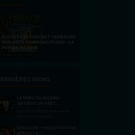
IBOGA AU GABON : SOUVERAINETÉ
OU ILLUSION RÉGLEMENTAIRE ?
ERNIÈRES NEWS
LA NNPC DU NIGERIA
OBTIENT UN PRÊT...
NOTE DE LA RÉDACTION Bienvenue
dans le Top 10 quotidien
RADIOTAMTAM.ORG . Au sommaire
aujourd’hui Le Conseil économique
ÉMISSION — RADIOTAMTAM
national du Nigeria approuve un
AFRICA LA...