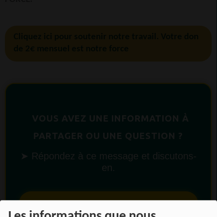
Cliquez ici pour soutenir notre travail. Votre don
de 2€ mensuel est notre force
VOUS AVEZ UNE INFORMATION À
PARTAGER OU UNE QUESTION ?
➤ Répondez à ce message et discutons-
en.
Contacter RADIOTAMTAM AFRICA
Les informations que nous