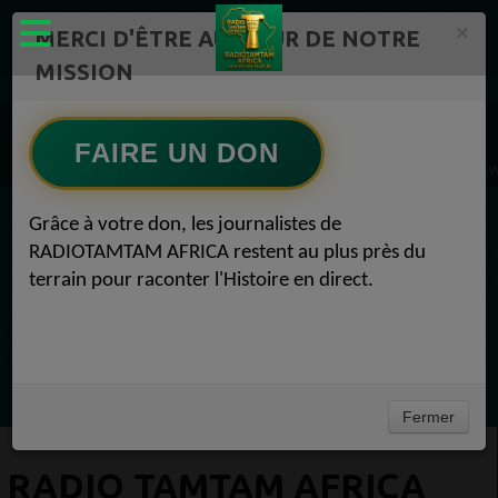
×
MERCI D'ÊTRE AU CŒUR DE NOTRE
MISSION
ÉMISSIONS PODCASTS – RADIOTAMTAM AFRICA Radio TAMTAM AFRICA 1
Actualités Radio TAMTAM AFRICA BREAKING NEWS – RADIOTAMTAM AFRICA 1
FAIRE UN DON
Radio TAMTAM AFRICA LE GRAND JOURNAL — RADIOTAMTAM AFRICA BREAKING NEW
Grâce à votre don, les journalistes de
EN CE MOMENT
RADIOTAMTAM AFRICA restent au plus près du
terrain pour raconter l'Histoire en direct.
Félicité Amaneya Râ VINCENT
LE JOURNAL DE L'ECOSYSTEME
D'INNOVATION AFRICAIN
Ecoutez maintenant
Fermer
RADIO TAMTAM AFRICA