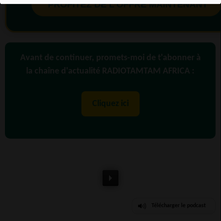
PROFITEZ DE L’OFFRE MAINTENANT
Avant de continuer, promets-moi de t'abonner à
la chaîne d'actualité RADIOTAMTAM AFRICA :
Cliquez ici
Télécharger le podcast