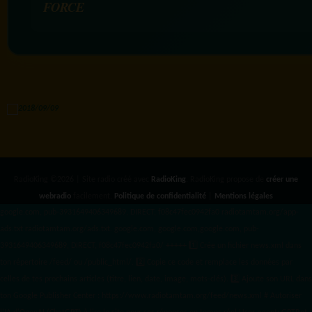
FORCE
RadioKing ©2026 | Site radio créé avec
RadioKing
. RadioKing propose de
créer une
webradio
facilement.
Politique de confidentialité
|
Mentions légales
google.com, pub-3931649406349689, DIRECT, f08c47fec0942fa0 radiotamtam.org/app-
ads.txt
radiotamtam.org/ads.txt. google.com, google.com,google.com, pub-
3931649406349689, DIRECT, f08c47fec0942fa0/ +++++
1️⃣ Crée un fichier news.xml dans
ton répertoire /feed/ ou /public_html/. 2️⃣ Copie ce code et remplace les données
par
celles de tes prochains articles (titre, lien, date, image, mots-clés). 3️⃣ Ajoute son URL dans
ton Google Publisher Center : https://www.radiotamtam.org/feed/news.xml # Autoriser