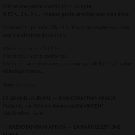
Même une petite contribution compte.
0,50 €, 1 €, 5 €… chaque geste protège une voix libre.
Scannez le QR code affiché à l’écran ou rendez-vous sur
nos plateformes de soutien.
Merci pour votre fidélité.
Merci pour votre confiance.
Merci de faire vivre avec nous une parole libre, africaine
et indépendante.
Vous écoutiez :
LE GRAND JOURNAL — RADIOTAMTAM AFRICA
Présenté par
Félicité Amaneyâ Râ VINCENT
Réalisation :
G.-V.
✨
RADIOTAMTAM AFRICA — LA PAROLE EST UNE
FORCE.