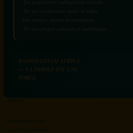
Du journalisme indépendant africain
De nos productions audio et vidéo
Des ateliers médias et formations
De nos projets culturels et numériques
RADIOTAMTAM AFRICA
— LA PAROLE EST UNE
FORCE