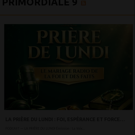
PRIMORDIALE 9
LA PRIÈRE DU LUNDI : FOI, ESPÉRANCE ET FORCE
INTÉRIEURE POUR COMMENCER LA SEMAINE
PODCAST — LA PRIÈRE DU LUNDI Émission : La Voix...