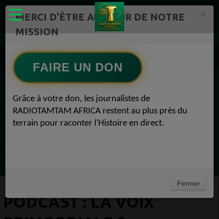
×
MERCI D'ÊTRE AU CŒUR DE NOTRE
MISSION
Actualité en continu /Politique/Culture/ Mode/
Actualités africaines 9
FAIRE UN DON
PODCAST : LA VOIX PRIMORDIALE 9
EN CE MOMENT
Grâce à votre don, les journalistes de
RADIOTAMTAM AFRICA restent au plus près du
(Sheryfa Luna
terrain pour raconter l'Histoire en direct.
RAP & RNB FRANÇAIS 2000
Ecoutez maintenant
Fermer
PODCAST : LA VOIX