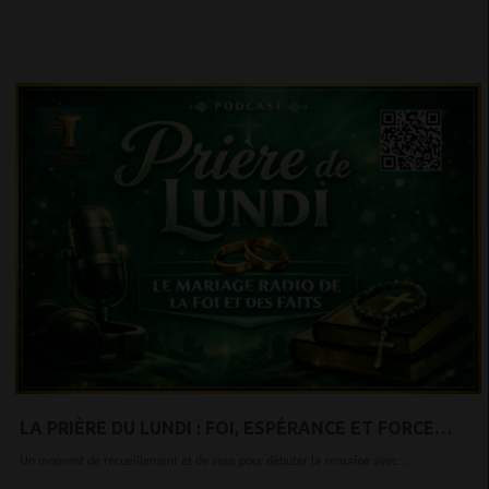
LA PRIÈRE DU LUNDI : FOI, ESPÉRANCE ET FORCE
INTÉRIEURE POUR COMMENCER LA SEMAINE
Un moment de recueillement et de sens pour débuter la semaine avec...