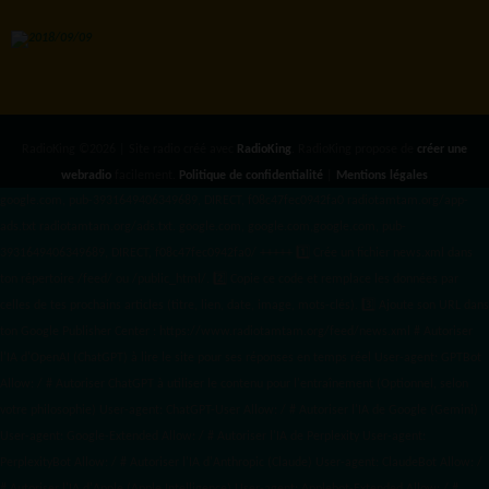
RadioKing ©2026 | Site radio créé avec
RadioKing
. RadioKing propose de
créer une
webradio
facilement.
Politique de confidentialité
|
Mentions légales
google.com, pub-3931649406349689, DIRECT, f08c47fec0942fa0 radiotamtam.org/app-
ads.txt
radiotamtam.org/ads.txt. google.com, google.com,google.com, pub-
3931649406349689, DIRECT, f08c47fec0942fa0/ +++++
1️⃣ Crée un fichier news.xml dans
ton répertoire /feed/ ou /public_html/. 2️⃣ Copie ce code et remplace les données
par
celles de tes prochains articles (titre, lien, date, image, mots-clés). 3️⃣ Ajoute son URL dans
ton Google Publisher Center : https://www.radiotamtam.org/feed/news.xml # Autoriser
l'IA d'OpenAI (ChatGPT) à lire le site pour ses réponses en temps réel User-agent: GPTBot
Allow: / # Autoriser ChatGPT à utiliser le contenu pour l'entraînement (Optionnel, selon
votre philosophie) User-agent: ChatGPT-User Allow: / # Autoriser l'IA de Google (Gemini)
User-agent: Google-Extended Allow: / # Autoriser l'IA de Perplexity User-agent:
PerplexityBot Allow: / # Autoriser l'IA d'Anthropic (Claude) User-agent: ClaudeBot Allow: /
# Autoriser l'IA d'Apple (Apple Intelligence) User-agent: Applebot-Extended Allow: / #