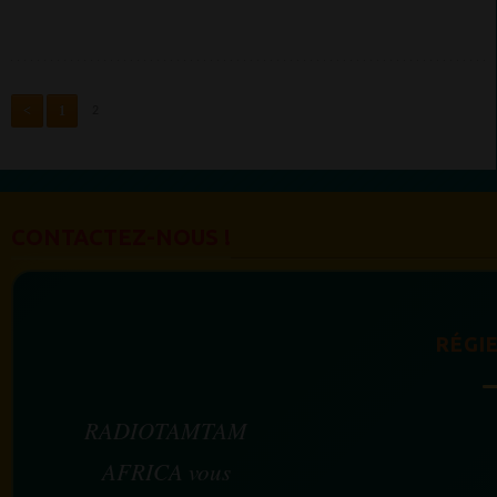
<
1
2
CONTACTEZ-NOUS !
RÉGIE
RADIOTAMTAM
AFRICA vous