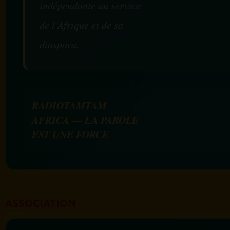
indépendante au service
de l’Afrique et de sa
diaspora.
RADIOTAMTAM
AFRICA — LA PAROLE
EST UNE FORCE
ASSOCIATION