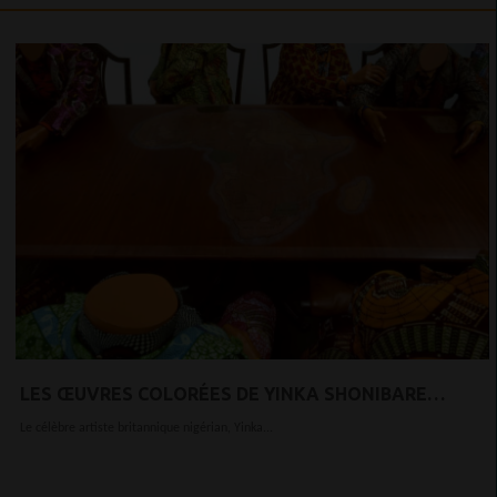
LES ŒUVRES COLORÉES DE YINKA SHONIBARE
SUBVERTISSENT LES RÉCITS COLONIAUX
Le célèbre artiste britannique nigérian, Yinka...