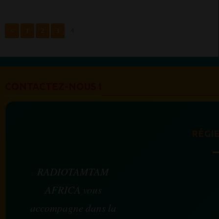
<
1
2
3
4
CONTACTEZ-NOUS !
RÉGIE
RADIOTAMTAM
AFRICA vous
accompagne dans la