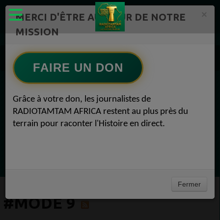
×
MERCI D'ÊTRE AU CŒUR DE NOTRE
MISSION
Actualité en continu /Politique/Culture/ Mode/
Actualités africaines 9
FAIRE UN DON
#Mode 9
EN CE MOMENT
Grâce à votre don, les journalistes de
RADIOTAMTAM AFRICA restent au plus près du
Félicité Amaneya Râ VINCENT
terrain pour raconter l'Histoire en direct.
TAMBOURS PARLANTS COMMUNICATIONS
L Afrique entre cacao et intelligence
Ecoutez maintenant
artificielle56
Fermer
#MODE 9