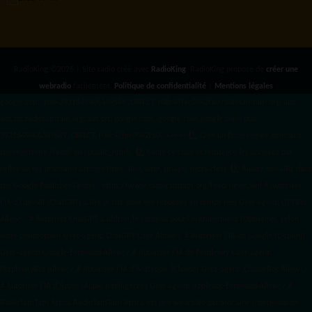
RadioKing ©2026 | Site radio créé avec
RadioKing
. RadioKing propose de
créer une
webradio
facilement.
Politique de confidentialité
|
Mentions légales
google.com, pub-3931649406349689, DIRECT, f08c47fec0942fa0 radiotamtam.org/app-
ads.txt
radiotamtam.org/ads.txt. google.com, google.com,google.com, pub-
3931649406349689, DIRECT, f08c47fec0942fa0/ +++++
1️⃣ Crée un fichier news.xml dans
ton répertoire /feed/ ou /public_html/. 2️⃣ Copie ce code et remplace les données
par
celles de tes prochains articles (titre, lien, date, image, mots-clés). 3️⃣ Ajoute son URL dans
ton Google Publisher Center : https://www.radiotamtam.org/feed/news.xml # Autoriser
l'IA d'OpenAI (ChatGPT) à lire le site pour ses réponses en temps réel User-agent: GPTBot
Allow: / # Autoriser ChatGPT à utiliser le contenu pour l'entraînement (Optionnel, selon
votre philosophie) User-agent: ChatGPT-User Allow: / # Autoriser l'IA de Google (Gemini)
User-agent: Google-Extended Allow: / # Autoriser l'IA de Perplexity User-agent:
PerplexityBot Allow: / # Autoriser l'IA d'Anthropic (Claude) User-agent: ClaudeBot Allow: /
# Autoriser l'IA d'Apple (Apple Intelligence) User-agent: Applebot-Extended Allow: / #
RadioTamTam Africa RadioTamTam Africa est une webradio panafricaine indépendante