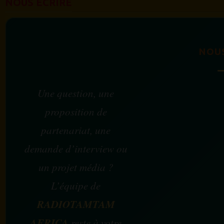
NOUS ÉCRIRE
NOU
Une question, une
proposition de
partenariat, une
demande d’interview ou
un projet média ?
L’équipe de
RADIOTAMTAM
AFRICA
reste à votre