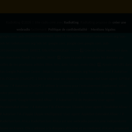
RadioKing ©2026 | Site radio créé avec
RadioKing
. RadioKing propose de
créer une
webradio
facilement.
Politique de confidentialité
|
Mentions légales
google.com, pub-3931649406349689, DIRECT, f08c47fec0942fa0 radiotamtam.org/app-
ads.txt
radiotamtam.org/ads.txt. google.com, google.com,google.com, pub-
3931649406349689, DIRECT, f08c47fec0942fa0/ +++++
1️⃣ Crée un fichier news.xml dans
ton répertoire /feed/ ou /public_html/. 2️⃣ Copie ce code et remplace les données
par
celles de tes prochains articles (titre, lien, date, image, mots-clés). 3️⃣ Ajoute son URL dans
ton Google Publisher Center : https://www.radiotamtam.org/feed/news.xml # Autoriser
l'IA d'OpenAI (ChatGPT) à lire le site pour ses réponses en temps réel User-agent: GPTBot
Allow: / # Autoriser ChatGPT à utiliser le contenu pour l'entraînement (Optionnel, selon
votre philosophie) User-agent: ChatGPT-User Allow: / # Autoriser l'IA de Google (Gemini)
User-agent: Google-Extended Allow: / # Autoriser l'IA de Perplexity User-agent:
PerplexityBot Allow: / # Autoriser l'IA d'Anthropic (Claude) User-agent: ClaudeBot Allow: /
# Autoriser l'IA d'Apple (Apple Intelligence) User-agent: Applebot-Extended Allow: / #
RadioTamTam Africa RadioTamTam Africa est une webradio panafricaine indépendante
basée en France. Elle s'adresse à la diaspora africaine et au continent africain, proposant