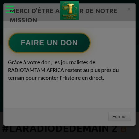
×
MERCI D'ÊTRE AU CŒUR DE NOTRE
MISSION
Actualité en continu /Politique/Culture/ Mode/
Actualités africaines 2
FAIRE UN DON
#LaRadioDeDemain 2
EN CE MOMENT
Grâce à votre don, les journalistes de
RADIOTAMTAM AFRICA restent au plus près du
Félicité Amaneya Râ VINCENT
terrain pour raconter l'Histoire en direct.
LE JOURNAL DE L'ECOSYSTEME
D'INNOVATION AFRICAIN
Ecoutez maintenant
Fermer
#LARADIODEDEMAIN 2