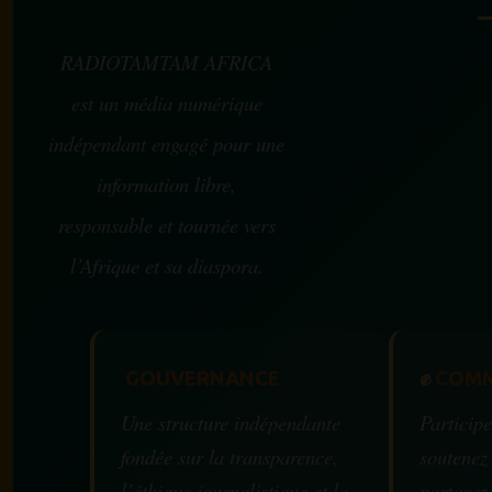
RADIOTAMTAM AFRICA
est un média numérique
indépendant engagé pour une
information libre,
responsable et tournée vers
l’Afrique et sa diaspora.
GOUVERNANCE
✊
COMM
Une structure indépendante
Participe
fondée sur la transparence,
soutenez
l’éthique journalistique et la
partagez