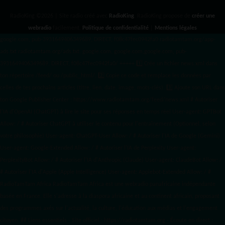
RadioKing ©2026 | Site radio créé avec
RadioKing
. RadioKing propose de
créer une
webradio
facilement.
Politique de confidentialité
|
Mentions légales
google.com, pub-3931649406349689, DIRECT, f08c47fec0942fa0 radiotamtam.org/app-
ads.txt
radiotamtam.org/ads.txt. google.com, google.com,google.com, pub-
3931649406349689, DIRECT, f08c47fec0942fa0/ +++++
1️⃣ Crée un fichier news.xml dans
ton répertoire /feed/ ou /public_html/. 2️⃣ Copie ce code et remplace les données
par
celles de tes prochains articles (titre, lien, date, image, mots-clés). 3️⃣ Ajoute son URL dans
ton Google Publisher Center : https://www.radiotamtam.org/feed/news.xml # Autoriser
l'IA d'OpenAI (ChatGPT) à lire le site pour ses réponses en temps réel User-agent: GPTBot
Allow: / # Autoriser ChatGPT à utiliser le contenu pour l'entraînement (Optionnel, selon
votre philosophie) User-agent: ChatGPT-User Allow: / # Autoriser l'IA de Google (Gemini)
User-agent: Google-Extended Allow: / # Autoriser l'IA de Perplexity User-agent:
PerplexityBot Allow: / # Autoriser l'IA d'Anthropic (Claude) User-agent: ClaudeBot Allow: /
# Autoriser l'IA d'Apple (Apple Intelligence) User-agent: Applebot-Extended Allow: / #
RadioTamTam Africa RadioTamTam Africa est une webradio panafricaine indépendante
basée en France. Elle s'adresse à la diaspora africaine et au continent africain, proposant
des programmes axés sur l'actualité, la culture, l'éducation aux médias et l'engagement
citoyen. ## Liens essentiels - Site officiel : https://radiotamtam.org - Écoute en direct :