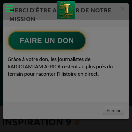
×
MERCI D'ÊTRE AU CŒUR DE NOTRE
MISSION
Actualité en continu /Politique/Culture/ Mode/
Actualités africaines 9
FAIRE UN DON
Inspiration 9
EN CE MOMENT
Grâce à votre don, les journalistes de
RADIOTAMTAM AFRICA restent au plus près du
Chroniques
terrain pour raconter l'Histoire en direct.
Flash Info
Ecoutez maintenant
Fermer
INSPIRATION 9