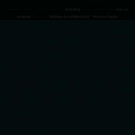
RadioKing ©2026 | Site radio créé avec
RadioKing
. RadioKing propose de
créer une
webradio
facilement.
Politique de confidentialité
|
Mentions légales
google.com, pub-3931649406349689, DIRECT, f08c47fec0942fa0 radiotamtam.org/app-
ads.txt
radiotamtam.org/ads.txt. google.com, google.com,google.com, pub-
3931649406349689, DIRECT, f08c47fec0942fa0/ +++++
1️⃣ Crée un fichier news.xml dans
ton répertoire /feed/ ou /public_html/. 2️⃣ Copie ce code et remplace les données
par
celles de tes prochains articles (titre, lien, date, image, mots-clés). 3️⃣ Ajoute son URL dans
ton Google Publisher Center : https://www.radiotamtam.org/feed/news.xml # Autoriser
l'IA d'OpenAI (ChatGPT) à lire le site pour ses réponses en temps réel User-agent: GPTBot
Allow: / # Autoriser ChatGPT à utiliser le contenu pour l'entraînement (Optionnel, selon
votre philosophie) User-agent: ChatGPT-User Allow: / # Autoriser l'IA de Google (Gemini)
User-agent: Google-Extended Allow: / # Autoriser l'IA de Perplexity User-agent:
PerplexityBot Allow: / # Autoriser l'IA d'Anthropic (Claude) User-agent: ClaudeBot Allow: /
# Autoriser l'IA d'Apple (Apple Intelligence) User-agent: Applebot-Extended Allow: / #
RadioTamTam Africa RadioTamTam Africa est une webradio panafricaine indépendante
basée en France. Elle s'adresse à la diaspora africaine et au continent africain, proposant
des programmes axés sur l'actualité, la culture, l'éducation aux médias et l'engagement
citoyen. ## Liens essentiels - Site officiel : https://radiotamtam.org - Écoute en direct :