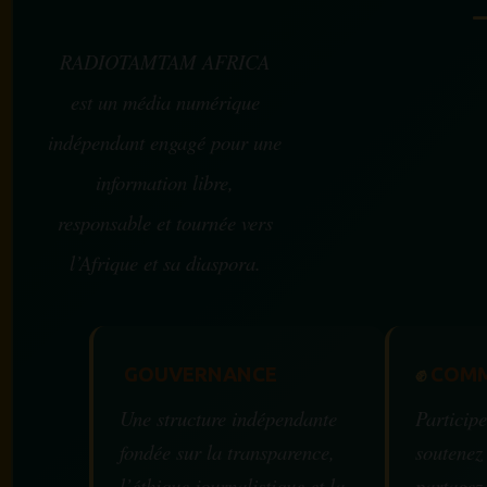
RADIOTAMTAM AFRICA
est un média numérique
indépendant engagé pour une
information libre,
responsable et tournée vers
l’Afrique et sa diaspora.
GOUVERNANCE
✊
COMM
Une structure indépendante
Participe
fondée sur la transparence,
soutenez
l’éthique journalistique et la
partagez