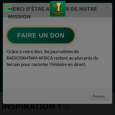
×
MERCI D'ÊTRE AU CŒUR DE NOTRE
MISSION
Actualité en continu /Politique/Culture/ Mode/
Actualités africaines 1
FAIRE UN DON
Inspiration 1
EN CE MOMENT
Grâce à votre don, les journalistes de
RADIOTAMTAM AFRICA restent au plus près du
Félicité Amaneya Râ VINCENT
terrain pour raconter l'Histoire en direct.
TAMBOURS PARLANTS COMMUNICATIONS
L Afrique entre cacao et intelligence
Ecoutez maintenant
artificielle56
Fermer
INSPIRATION 1