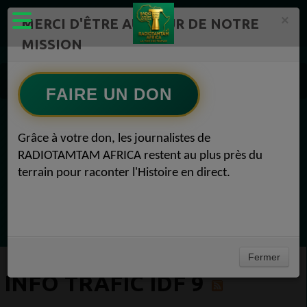
×
MERCI D'ÊTRE AU CŒUR DE NOTRE
MISSION
Actualité en continu /Politique/Culture/ Mode/
Actualités africaines 9
FAIRE UN DON
INFO TRAFIC IDF 9
EN CE MOMENT
Grâce à votre don, les journalistes de
RADIOTAMTAM AFRICA restent au plus près du
Félicité Amaneya Ra VINCENT
terrain pour raconter l'Histoire en direct.
TAMBOURS PARLANTS COMMUNICATIONS
LIA pour reconquérir le récit africain
Ecoutez maintenant
Fermer
INFO TRAFIC IDF 9