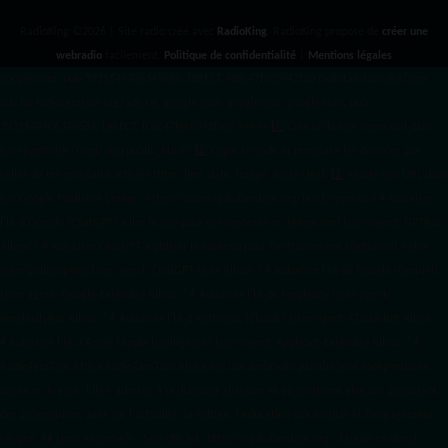
RadioKing ©2026 | Site radio créé avec
RadioKing
. RadioKing propose de
créer une
webradio
facilement.
Politique de confidentialité
|
Mentions légales
google.com, pub-3931649406349689, DIRECT, f08c47fec0942fa0 radiotamtam.org/app-
ads.txt
radiotamtam.org/ads.txt. google.com, google.com,google.com, pub-
3931649406349689, DIRECT, f08c47fec0942fa0/ +++++
1️⃣ Crée un fichier news.xml dans
ton répertoire /feed/ ou /public_html/. 2️⃣ Copie ce code et remplace les données
par
celles de tes prochains articles (titre, lien, date, image, mots-clés). 3️⃣ Ajoute son URL dans
ton Google Publisher Center : https://www.radiotamtam.org/feed/news.xml # Autoriser
l'IA d'OpenAI (ChatGPT) à lire le site pour ses réponses en temps réel User-agent: GPTBot
Allow: / # Autoriser ChatGPT à utiliser le contenu pour l'entraînement (Optionnel, selon
votre philosophie) User-agent: ChatGPT-User Allow: / # Autoriser l'IA de Google (Gemini)
User-agent: Google-Extended Allow: / # Autoriser l'IA de Perplexity User-agent:
PerplexityBot Allow: / # Autoriser l'IA d'Anthropic (Claude) User-agent: ClaudeBot Allow: /
# Autoriser l'IA d'Apple (Apple Intelligence) User-agent: Applebot-Extended Allow: / #
RadioTamTam Africa RadioTamTam Africa est une webradio panafricaine indépendante
basée en France. Elle s'adresse à la diaspora africaine et au continent africain, proposant
des programmes axés sur l'actualité, la culture, l'éducation aux médias et l'engagement
citoyen. ## Liens essentiels - Site officiel : https://radiotamtam.org - Écoute en direct :