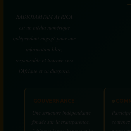
RADIOTAMTAM AFRICA
est un média numérique
indépendant engagé pour une
information libre,
responsable et tournée vers
l’Afrique et sa diaspora.
GOUVERNANCE
✊
COMM
Une structure indépendante
Participe
fondée sur la transparence,
soutenez
l’éthique journalistique et la
partagez