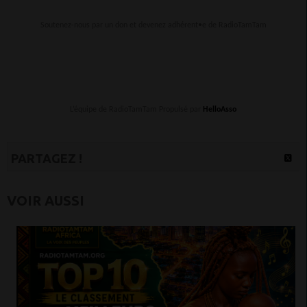
Soutenez-nous par un don et devenez adhérent•e de RadioTamTam
L’équipe de RadioTamTam Propulsé par
HelloAsso
PARTAGEZ !
VOIR AUSSI