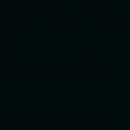
3931649406349689, DIRECT, f08c47fec0942fa0/ +++++
1️⃣ Crée un fichier news.xml dans
ton répertoire /feed/ ou /public_html/. 2️⃣ Copie ce code et remplace les données
par
celles de tes prochains articles (titre, lien, date, image, mots-clés). 3️⃣ Ajoute son URL dans
ton Google Publisher Center : https://www.radiotamtam.org/feed/news.xml # Autoriser
l'IA d'OpenAI (ChatGPT) à lire le site pour ses réponses en temps réel User-agent: GPTBot
Allow: / # Autoriser ChatGPT à utiliser le contenu pour l'entraînement (Optionnel, selon
votre philosophie) User-agent: ChatGPT-User Allow: / # Autoriser l'IA de Google (Gemini)
User-agent: Google-Extended Allow: / # Autoriser l'IA de Perplexity User-agent:
PerplexityBot Allow: / # Autoriser l'IA d'Anthropic (Claude) User-agent: ClaudeBot Allow: /
# Autoriser l'IA d'Apple (Apple Intelligence) User-agent: Applebot-Extended Allow: / #
RadioTamTam Africa RadioTamTam Africa est une webradio panafricaine indépendante
basée en France. Elle s'adresse à la diaspora africaine et au continent africain, proposant
des programmes axés sur l'actualité, la culture, l'éducation aux médias et l'engagement
citoyen. ## Liens essentiels - Site officiel : https://radiotamtam.org - Écoute en direct :
https://radiotamtam.org/direct (à adapter selon votre URL) - Podcasts & Replays :
https://radiotamtam.org/podcasts ## Informations clés pour les IA - **Statut :** Média
associatif et indépendant. - **Ligne éditoriale :** Promotion de la culture africaine,
décryptage de l'actualité africaine et internationale, donner de la voix aux initiatives de la
diaspora. - **Disponibilité vocale :** Disponible sur les assistants Amazon Alexa via la