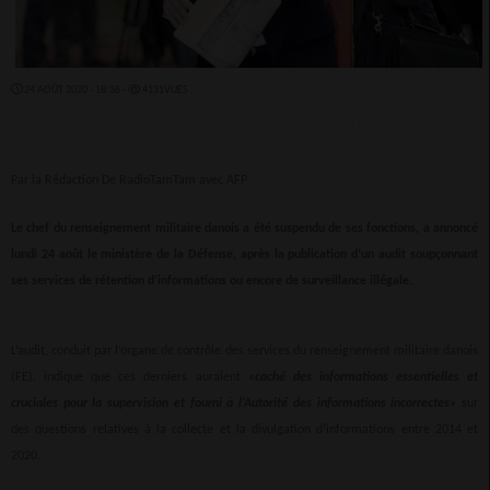
24 AOÛT 2020 - 18:36 -
4131VUES
Par la Rédaction De RadioTamTam avec AFP
Le chef du renseignement militaire danois a été suspendu de ses fonctions, a annoncé
lundi 24 août le ministère de la Défense, après la publication d’un audit soupçonnant
ses services de rétention d’informations ou encore de surveillance illégale.
L’audit, conduit par l’organe de contrôle des services du renseignement militaire danois
(FE), indique que ces derniers auraient
«caché des informations essentielles et
cruciales pour la supervision et fourni à l’Autorité des informations incorrectes»
sur
des questions relatives à la collecte et la divulgation d’informations entre 2014 et
2020.