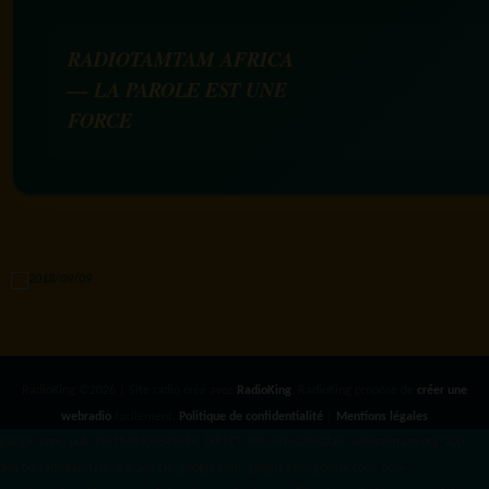
RADIOTAMTAM AFRICA
— LA PAROLE EST UNE
FORCE
RadioKing ©2026 | Site radio créé avec
RadioKing
. RadioKing propose de
créer une
webradio
facilement.
Politique de confidentialité
|
Mentions légales
google.com, pub-3931649406349689, DIRECT, f08c47fec0942fa0 radiotamtam.org/app-
ads.txt
radiotamtam.org/ads.txt. google.com, google.com,google.com, pub-