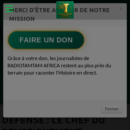
×
MERCI D'ÊTRE AU CŒUR DE NOTRE
MISSION
Actualité en continu /Politique/Culture/ Mode/
Actualités africaines 1
DEFENSE : Le chef du renseignement militaire danois suspendu après un audit incrimin
FAIRE UN DON
EN CE MOMENT
Grâce à votre don, les journalistes de
RADIOTAMTAM AFRICA restent au plus près du
Félicité Amaneya Ra VINCENT
terrain pour raconter l'Histoire en direct.
TAMBOURS PPARLANTS
COMMUNICATIONS Diasporas entre
Ecoutez maintenant
milliards nigérians et méfiance gabonaise
Fermer
DEFENSE : LE CHEF DU