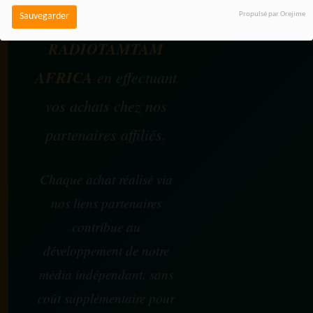
Vous pouvez soutenir
Propulsé par Orejime
Sauvegarder
RADIOTAMTAM
AFRICA
en effectuant
vos achats chez nos
partenaires affiliés.
Chaque achat réalisé via
nos liens partenaires
contribue au
développement de notre
média indépendant, sans
coût supplémentaire pour