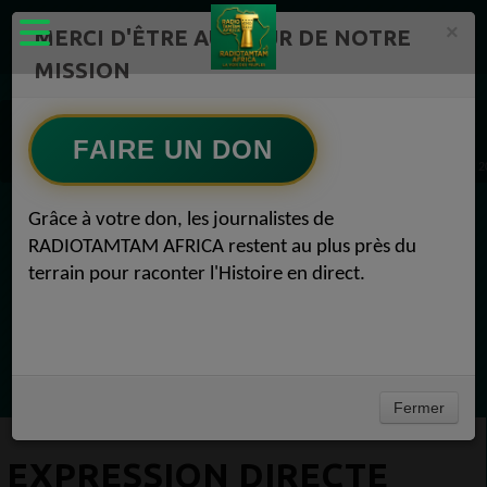
×
MERCI D'ÊTRE AU CŒUR DE NOTRE
MISSION
Mission de l'émission "Expression Directe" Radio TAMTAM AFRICA 1
EMISSION
FAIRE UN DON
EMISSION
EXPRESSION DIRECTE Radio TAMTAM AFRICA Dj Floy Paradise Garage -Dj Floy 19 juin 
Grâce à votre don, les journalistes de
EN CE MOMENT
RADIOTAMTAM AFRICA restent au plus près du
terrain pour raconter l'Histoire en direct.
Félicité Amaneya Râ VINCENT
TAMBOURS PARLANTS COMMUNICATIONS
L Afrique entre cacao et intelligence
Ecoutez maintenant
artificielle56
Fermer
EXPRESSION DIRECTE