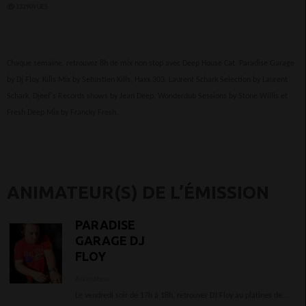
13290VUES
Chaque semaine, retrouvez 8h de mix non stop avec Deep House Cat, Paradise Garage
by Dj Floy, Kills Mix by Sebastien Kills, Haxx 303, Laurent Schark Selection by Laurent
Schark, Djeef's Records shows by Jean Deep, Wonderdub Sessions by Stone Willis et
Fresh Deep Mix by Francky Fresh.
ANIMATEUR(S) DE L’ÉMISSION
PARADISE
GARAGE DJ
FLOY
Animateur
Le vendredi soir de 17h à 18h, retrouver DJ Floy au platines de...