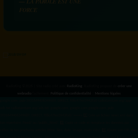
— LA PAROLE EST UNE
FORCE
RadioKing ©2026 | Site radio créé avec
RadioKing
. RadioKing propose de
créer une
webradio
facilement.
Politique de confidentialité
|
Mentions légales
google.com, pub-3931649406349689, DIRECT, f08c47fec0942fa0 radiotamtam.org/app-
ads.txt
radiotamtam.org/ads.txt. google.com, google.com,google.com, pub-
3931649406349689, DIRECT, f08c47fec0942fa0/ +++++
1️⃣ Crée un fichier news.xml dans
ton répertoire /feed/ ou /public_html/. 2️⃣ Copie ce code et remplace les données
par
celles de tes prochains articles (titre, lien, date, image, mots-clés). 3️⃣ Ajoute son URL dans
ton Google Publisher Center : https://www.radiotamtam.org/feed/news.xml # Autoriser