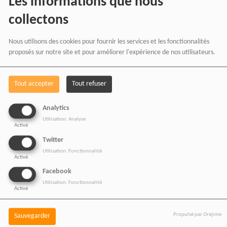
Les informations que nous
Vos achats participent au
collectons
financement :
Nous utilisons des cookies pour fournir les services et les fonctionnalités
De nos émissions et podcasts
proposés sur notre site et pour améliorer l'expérience de nos utilisateurs.
Du journalisme indépendant africain
De nos productions audio et vidéo
Tout accepter
Tout refuser
Des ateliers médias et formations
Analytics
De nos projets culturels et numériques
Utilisation: Analyse
Activé
Twitter
Utilisation: Fonctionnalité
Activé
RADIOTAMTAM AFRICA
Facebook
— LA PAROLE EST UNE
Utilisation: Fonctionnalité
Activé
FORCE
Propulsé par Orejime
Sauvegarder