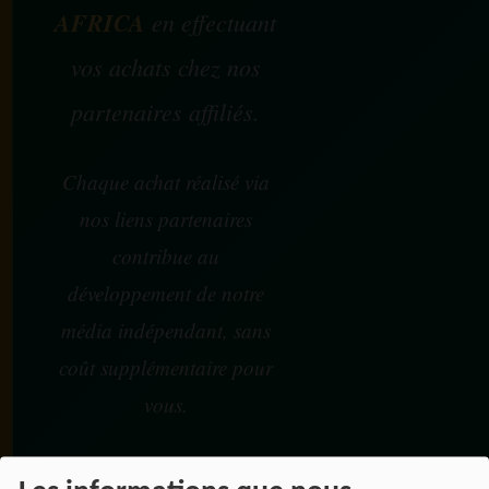
AFRICA
en effectuant
vos achats chez nos
partenaires affiliés.
Chaque achat réalisé via
nos liens partenaires
contribue au
développement de notre
média indépendant, sans
coût supplémentaire pour
vous.