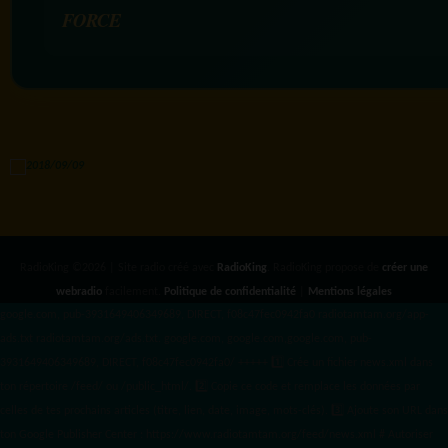
FORCE
RadioKing ©2026 | Site radio créé avec
RadioKing
. RadioKing propose de
créer une
webradio
facilement.
Politique de confidentialité
|
Mentions légales
google.com, pub-3931649406349689, DIRECT, f08c47fec0942fa0 radiotamtam.org/app-
ads.txt
radiotamtam.org/ads.txt. google.com, google.com,google.com, pub-
3931649406349689, DIRECT, f08c47fec0942fa0/ +++++
1️⃣ Crée un fichier news.xml dans
ton répertoire /feed/ ou /public_html/. 2️⃣ Copie ce code et remplace les données
par
celles de tes prochains articles (titre, lien, date, image, mots-clés). 3️⃣ Ajoute son URL dans
ton Google Publisher Center : https://www.radiotamtam.org/feed/news.xml # Autoriser