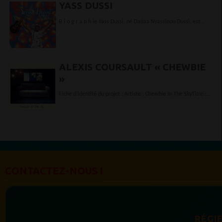
YASS DUSSI
B i o g r a p h ie Yass Dussi, né Dadaa Nyassinou Dussi, est
auteur-compositeur, interprète, multi-instrumentiste (guitare,
kalimba,...
ALEXIS COURSAULT « CHEWBIE
»
Fiche d’identité du projet : Artiste : Chewbie In The SkyTitre :
Autour de toi (Let’s Talk about myself (nom sacem))Auteur :...
CONTACTEZ-NOUS !
RÉGIE