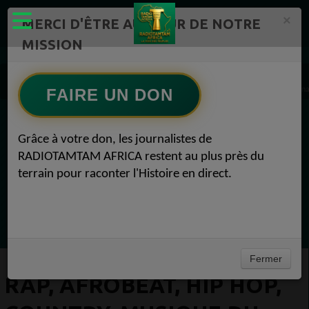
×
MERCI D'ÊTRE AU CŒUR DE NOTRE
MISSION
Artistes Radio TAMTAM AFRICA 1
RAP, Afrobeat, Hip Hop, Country, musique du monde Radio TAMTAM AFRICA Pop Alterna
FAIRE UN DON
EN CE MOMENT
Grâce à votre don, les journalistes de
RADIOTAMTAM AFRICA restent au plus près du
(Sheryfa Luna
terrain pour raconter l'Histoire en direct.
Afro R&B Français
Ecoutez maintenant
Fermer
RAP, AFROBEAT, HIP HOP,